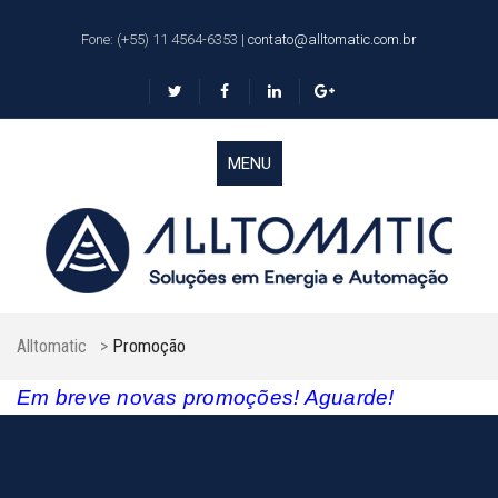
Fone: (+55) 11 4564-6353
|
contato@alltomatic.com.br
MENU
Alltomatic
>
Promoção
Em breve novas promoções! Aguarde!